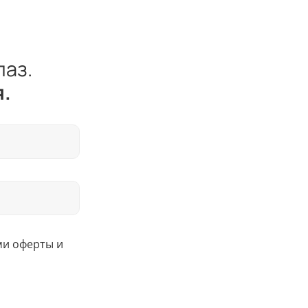
лаз.
.
ми оферты и