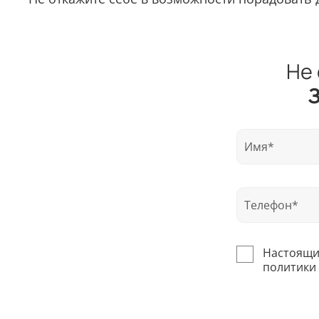
Не 
З
Настоящим
политики